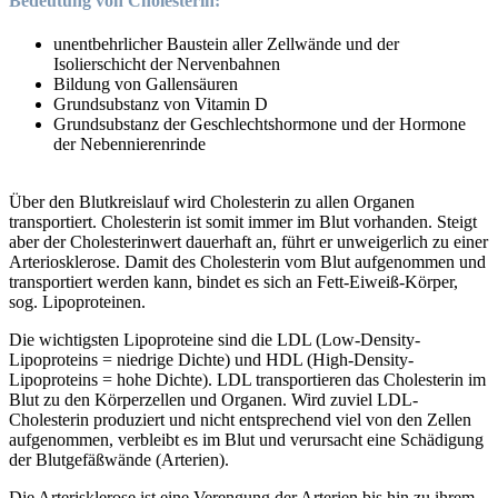
Bedeutung von Cholesterin:
unentbehrlicher Baustein aller Zellwände und der
Isolierschicht der Nervenbahnen
Bildung von Gallensäuren
Grundsubstanz von Vitamin D
Grundsubstanz der Geschlechtshormone und der Hormone
der Nebennierenrinde
Über den Blutkreislauf wird Cholesterin zu allen Organen
transportiert. Cholesterin ist somit immer im Blut vorhanden. Steigt
aber der Cholesterinwert dauerhaft an, führt er unweigerlich zu einer
Arteriosklerose. Damit des Cholesterin vom Blut aufgenommen und
transportiert werden kann, bindet es sich an Fett-Eiweiß-Körper,
sog. Lipoproteinen.
Die wichtigsten Lipoproteine sind die LDL (Low-Density-
Lipoproteins = niedrige Dichte) und HDL (High-Density-
Lipoproteins = hohe Dichte). LDL transportieren das Cholesterin im
Blut zu den Körperzellen und Organen. Wird zuviel LDL-
Cholesterin produziert und nicht entsprechend viel von den Zellen
aufgenommen, verbleibt es im Blut und verursacht eine Schädigung
der Blutgefäßwände (Arterien).
Die Arterisklerose ist eine Verengung der Arterien bis hin zu ihrem