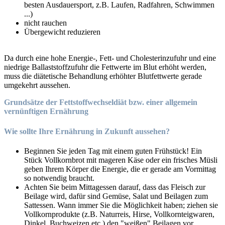
besten Ausdauersport, z.B. Laufen, Radfahren, Schwimmen
...)
nicht rauchen
Übergewicht reduzieren
Da durch eine hohe Energie-, Fett- und Cholesterinzufuhr und eine
niedrige Ballaststoffzufuhr die Fettwerte im Blut erhöht werden,
muss die diätetische Behandlung erhöhter Blutfettwerte gerade
umgekehrt aussehen.
Grundsätze der Fettstoffwechseldiät bzw. einer allgemein
vernünftigen Ernährung
Wie sollte Ihre Ernährung in Zukunft aussehen?
Beginnen Sie jeden Tag mit einem guten Frühstück! Ein
Stück Vollkornbrot mit mageren Käse oder ein frisches Müsli
geben Ihrem Körper die Energie, die er gerade am Vormittag
so notwendig braucht.
Achten Sie beim Mittagessen darauf, dass das Fleisch zur
Beilage wird, dafür sind Gemüse, Salat und Beilagen zum
Sattessen. Wann immer Sie die Möglichkeit haben; ziehen sie
Vollkornprodukte (z.B. Naturreis, Hirse, Vollkornteigwaren,
Dinkel, Buchweizen etc.) den "weißen" Beilagen vor.