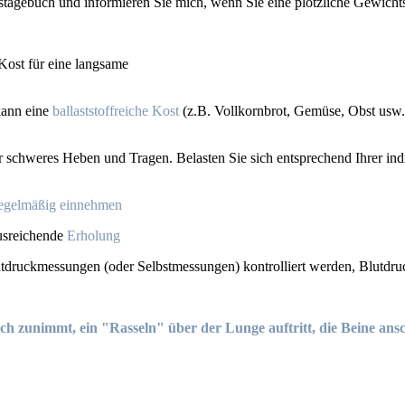
tagebuch und informieren Sie mich, wenn Sie eine plötzliche Gewichts
Kost für eine langsame
kann eine
ballaststoffreiche Kost
(z.B. Vollkornbrot, Gemüse, Obst usw.)
r schweres Heben und Tragen. Belasten Sie sich entsprechend Ihrer ind
egelmäßig einnehmen
ausreichende
Erholung
tdruckmessungen (oder Selbstmessungen) kontrolliert werden, Blutdr
tzlich zunimmt, ein "Rasseln" über der Lunge auftritt, die Beine a