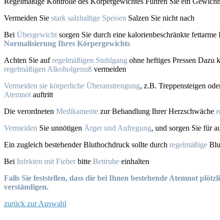
Regelmäßige Kontrolle des Körpergewichtes Führen Sie ein Gewichts
Vermeiden Sie
stark salzhaltige Speisen
Salzen Sie nicht nach
Bei
Übergewicht
sorgen Sie durch eine kalorienbeschränkte fettarme 
Normalisierung Ihres Körpergewichts
Achten Sie auf
regelmäßigen Stuhlgang
ohne heftiges Pressen Dazu 
regelmäßigen Alkoholgenuß
vermeiden
Vermeiden sie körperliche Überanstrengung
, z.B. Treppensteigen ode
Atemnot
auftritt
Die verordneten
Medikamente
zur Behandlung Ihrer Herzschwäche
r
Vermeiden
Sie unnötigen
Ärger und Aufregung
, und sorgen Sie für 
Ein zugleich bestehender Bluthochdruck sollte durch
regelmäßige
Blu
Bei
Infekten mit Fieber
bitte
Bettruhe
einhalten
Falls Sie feststellen, dass die bei Ihnen bestehende Atemnot plö
verständigen.
zurück zur Auswahl